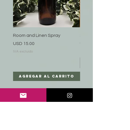
Room and Linen Spray
Sandalwood
Precio
Precio
USD 15.00
USD 35.00
IVA excluido
IVA excluido
Agregar al carrito
Agregar al car
Elaine Monet
AYUDA
ENVÍO Y DEVOLUCIONES