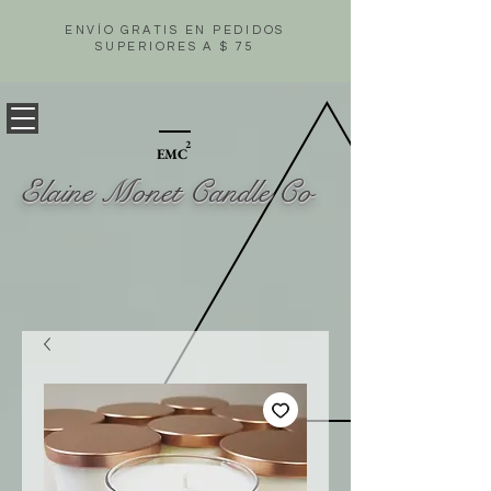
ENVÍO GRATIS EN PEDIDOS
SUPERIORES A $ 75
2
EMC
Elaine Monet Candle Co