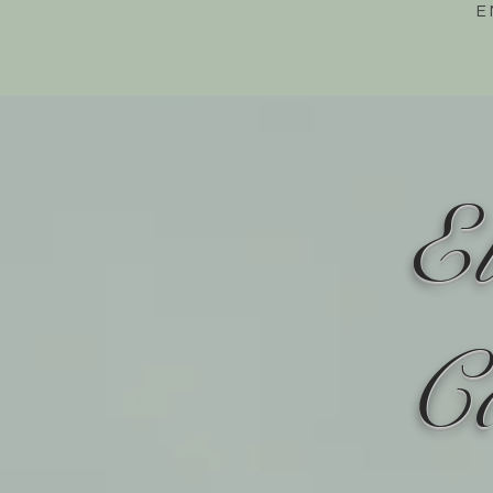
E
E
C