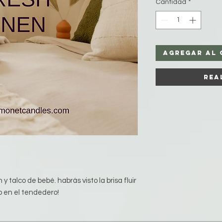
Cantidad
*
Agregar al 
Rea
y talco de bebé. habrás visto la brisa fluir
o en el tendedero!