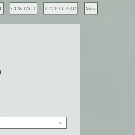
T
CONTACT
E-GIFT CARD
More
n
io
ta