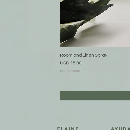
Room and Linen Spray
Precio
USD 15.00
IVA excluido
Elaine
AYUD