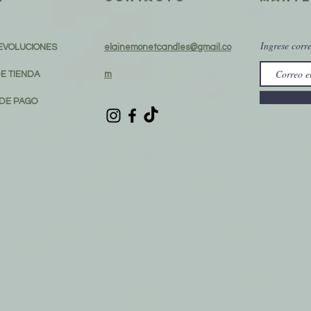
Ingrese corr
DEVOLUCIONES
elainemonetcandles@gmail.co
DE TIENDA
m
DE PAGO