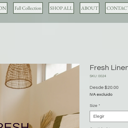
ION
Fall Collection
SHOP ALL
ABOUT
CONTAC
Fresh Line
SKU: 0024
Prec
Desde
$20.00
de
IVA excluido
ofer
Size
*
Elegir