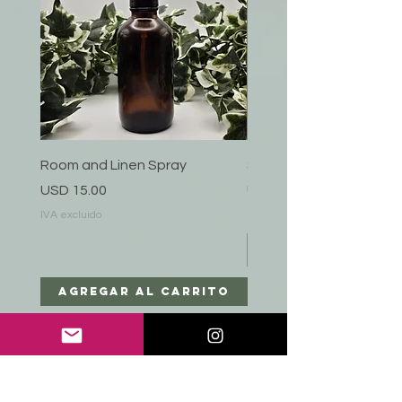
Room and Linen Spray
Sandalwood
Precio
Precio
USD 15.00
USD 35.00
IVA excluido
IVA excluido
Agregar al carrito
Agregar al car
Elaine Monet
AYUDA